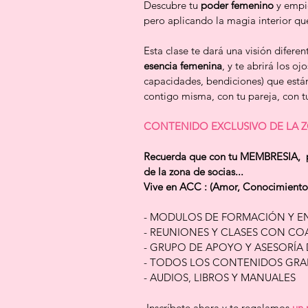
Descubre tu 
poder femenino
 y empi
pero aplicando la magia interior que
Esta clase te dará una visión difere
esencia femenina
, y te abrirá los o
capacidades, bendiciones) que están 
contigo misma, con tu pareja, con tu 
CONTENIDO EXCLUSIVO DE LA Z
Recuerda que con tu MEMBRESIA,  pu
de la zona de socias... 
Vive en ACC : (Amor, Conocimiento
- MODULOS DE FORMACIÓN Y E
- REUNIONES Y CLASES CON COA
- GRUPO DE APOYO Y ASESORÍA
- TODOS LOS CONTENIDOS GRAB
- AUDIOS, LIBROS Y MANUALES 
 Inscríbete ahora y te regalamos 
un 