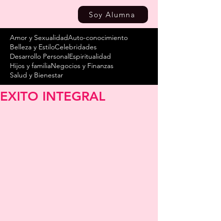
Soy Alumna
Amor y Sexualidad
Auto-conocimiento
Belleza y Estilo
Celebridades
Desarrollo Personal
Espiritualidad
Hijos y familia
Negocios y Finanzas
Salud y Bienestar
EXITO INTEGRAL