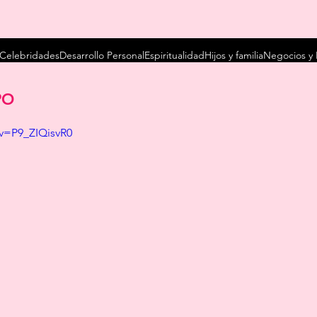
Celebridades
Desarrollo Personal
Espiritualidad
Hijos y familia
Negocios y 
PO
v=P9_ZIQisvR0