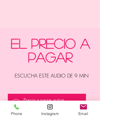
EL PRECIO A
PAGAR
ESCUCHA ESTE AUDIO DE 9 MIN
Precio a pagar autoestima 10
Ana Luz Torres
00:00
00:00
Phone
Instagram
Email