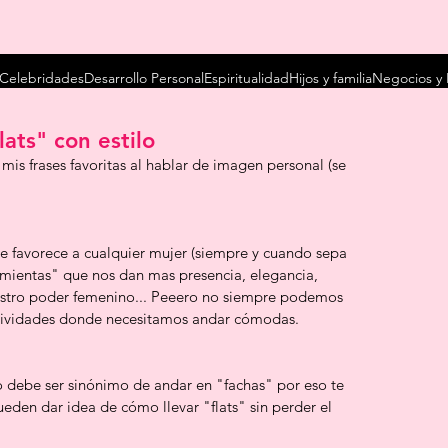
Celebridades
Desarrollo Personal
Espiritualidad
Hijos y familia
Negocios y 
ats" con estilo
s frases favoritas al hablar de imagen personal (se 
e favorece a cualquier mujer (siempre y cuando sepa 
rramientas" que nos dan mas presencia, elegancia, 
stro poder femenino... Peeero no siempre podemos 
ctividades donde necesitamos andar cómodas.
o debe ser sinónimo de andar en "fachas" por eso te 
den dar idea de cómo llevar "flats" sin perder el 