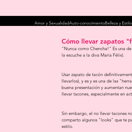
Amor y Sexualidad
Auto-conocimiento
Belleza y Estilo
Cómo llevar zapatos "fl
"Nunca como Chencha!" Es una de mi
la escuche a la diva María Félix).
Usar zapato de tacón definitivament
llevarlos), y es y es una de las "he
buena presentación y aumentan nue
llevar tacones, especialmente en a
Sin embargo, el no llevar tacones n
comparto algunos "looks" que te pue
estilo.