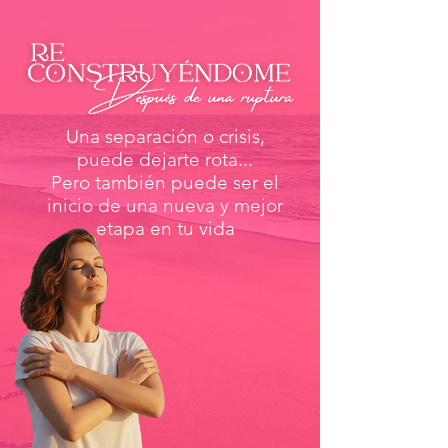
Una separación o crisis,
puede dejarte rota...
Pero también puede ser el
inicio de una nueva
y mejor
etapa en tu vida