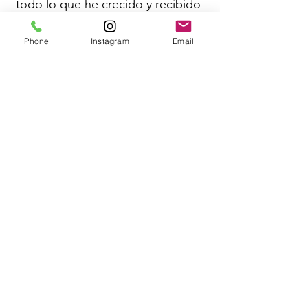
todo lo que he crecido y recibido
en estos años.
Phone
Instagram
Email
Yo también estuve ahí... Y no tuve
la oportunidad de pagar por la
ayuda que tanto necesitaba...
Así que se eres de las valientes
que está leyendo esto; No
desaproveches este REGALO que
te está dando el universo.
No hay casualidades...HAY
CAUSALIDADES... Y por algo
estás aquí
Te recuerdo que son
pocos
lugares
... REGISTRATE Y
APROVÉCHALO HOY
MANDAR MENSAJE DE WHATSAPP