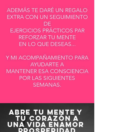
ADEMÁS TE DARÉ UN REGALO
EXTRA CON UN SEGUIMIENTO
DE
EJERCICIOS PRÁCTICOS PAR
REFORZAR TU MENTE
EN LO QUE DESEAS...
Y MI ACOMPAÑAMIENTO PARA
AYUDARTE A
MANTENER ESA CONSCIENCIA
POR LAS SIGUIENTES
SEMANAS.
ABRE TU MENTE Y
TU CORAZÓN A
UNA VIDA ENAMOR
PROSPERIDAD