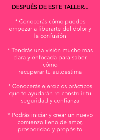
DESPUÉS DE ESTE TALLER...
* Conocerás cómo puedes
empezar a liberarte del dolor y
la confusión
* Tendrás una visión mucho mas
clara y enfocada para saber
cómo
recuperar tu autoestima
* Conocerás ejercicios prácticos
que te ayudarán re-construír tu
seguridad y confianza
* Podrás iniciar y crear un nuevo
comienzo lleno de amor,
prosperidad y propósito