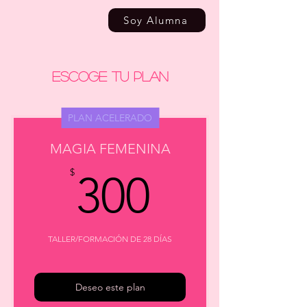
Soy Alumna
ESCOGE TU PLAN
PLAN ACELERADO
MAGIA FEMENINA
300$
$
300
TALLER/FORMACIÓN DE 28 DÍAS
Deseo este plan